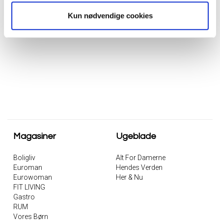
sortiment og kompetent rådgivning kan du skabe et
Kun nødvendige cookies
hjem, der både er stilfuldt, funktionelt og tidløst.
Magasiner
Ugeblade
Boligliv
Alt For Damerne
Euroman
Hendes Verden
Eurowoman
Her & Nu
FIT LIVING
Gastro
RUM
Vores Børn