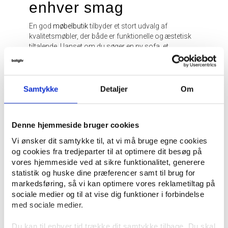
enhver smag
En god
møbelbutik
tilbyder et stort udvalg af
kvalitetsmøbler, der både er funktionelle og æstetisk
tiltalende. Uanset om du søger en ny sofa, et
spisebord eller en lænestol, er det vigtigt at vælge
møbler, der både passer til din stil og opfylder dine
praktiske behov. Mange bolighuse fører anerkendte
designmærker, der garanterer høj kvalitet og
Samtykke
Detaljer
Om
holdbarhed. Ved at investere i møbler fra en
velrenommeret møbelforretning sikrer du dig, at din
boligindretning forbliver både tidløs og funktionel i
Denne hjemmeside bruger cookies
mange år frem.
Skab en rød tråd i dit
Vi ønsker dit samtykke til, at vi må bruge egne cookies
og cookies fra tredjeparter til at optimere dit besøg på
hjem
vores hjemmeside ved at sikre funktionalitet, generere
statistik og huske dine præferencer samt til brug for
Indretning handler ikke kun om at vælge flotte møbler,
markedsføring, så vi kan optimere vores reklametiltag på
men også om at skabe en harmonisk helhed i
sociale medier og til at vise dig funktioner i forbindelse
hjemmet. Et velindrettet bolighus tilbyder inspiration
med sociale medier.
og rådgivning, så du kan finde de rette kombinationer
af møbler, farver og materialer. Uanset om du er til
Du kan til enhver tid trække dit samtykke tilbage. Du skal