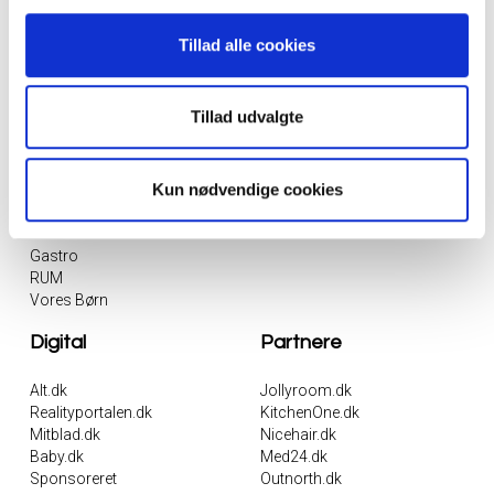
Tillad alle cookies
Tillad udvalgte
Magasiner
Ugeblade
Boligliv
Alt For Damerne
Kun nødvendige cookies
Euroman
Hendes Verden
Eurowoman
Her & Nu
FIT LIVING
Gastro
RUM
Vores Børn
Digital
Partnere
Alt.dk
Jollyroom.dk
Realityportalen.dk
KitchenOne.dk
Mitblad.dk
Nicehair.dk
Baby.dk
Med24.dk
Sponsoreret
Outnorth.dk