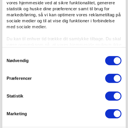
vores hjemmeside ved at sikre funktionalitet, generere
Eurowoman
statistik og huske dine præferencer samt til brug for
markedsføring, så vi kan optimere vores reklametiltag på
Mehr aus diesem Genre
sociale medier og til at vise dig funktioner i forbindelse
med sociale medier.
Mangafinder
Du kan til enhver tid trække dit samtykke tilbage. Du skal
være opmærksom på, at vores hjemmeside muligvis ikke
fungerer optimalt, hvis du ikke accepterer cookies eller
Samtykkevalg
tilbagetrækker et samtykke. Du kan læse mere om vores
Nødvendig
brug af cookies og behandling af dine personoplysninger i
forbindelse hermed i både
Neue Suche durchführen
vores
privatlivspolitik
og
cookiepolitik
.
Præferencer
Statistik
Marketing